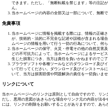
できます。ただし、「無断転載を禁じます」等の注記が
ん。
当ホームページの内容の全部又は一部について、無断で
免責事項
当ホームページに情報を掲載する際には、情報の正確さ
が、技術的・法的に不完全な記述や誤植が含まれる場合
ムページの情報を用いて行う一切の行為について、何ら
当ホームページの保守、火災・停電その他の自然災害及
どの不可抗力によって、当ホームページによるサービス
生じた損害につき、当方は責任を負いかねますのでご了
ブラウザソフトや各種ツールなどのダウンロード及びイ
いて行ってください。ダウンロード及びインストールに
いて、当方は損害賠償や問題解決の責任を一切負いませ
リンクについて
当ホームページへのリンクは原則として自由ですので、リン
だし、悪用の意図があきらかな場合やリンク元の内容が法令
には、リンクの削除をお願いすることがありますので、あら